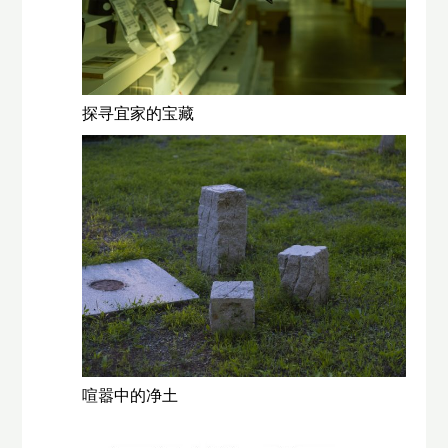
探寻宜家的宝藏
喧嚣中的净土