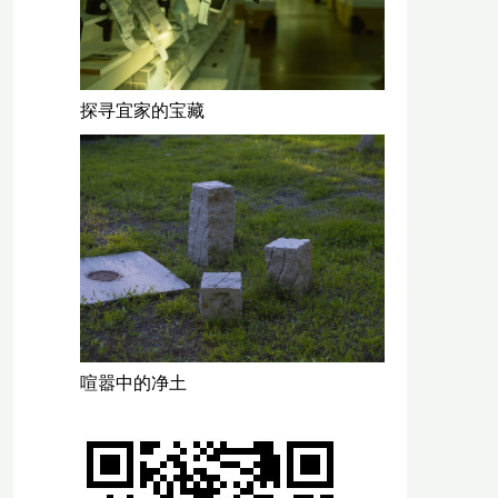
探寻宜家的宝藏
喧嚣中的净土